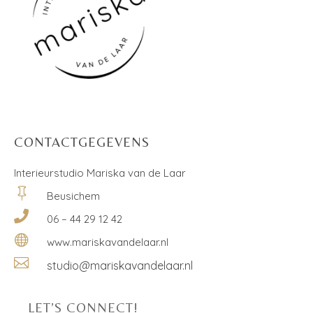
CONTACTGEGEVENS
Interieurstudio Mariska van de Laar

Beusichem

06 – 44 29 12 42

www.mariskavandelaar.nl

studio@mariskavandelaar.nl
LET’S CONNECT!