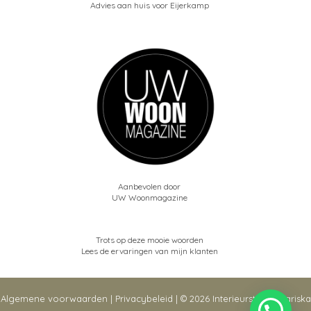
Advies aan huis voor Eijerkamp
Aanbevolen door
UW Woonmagazine
Trots op deze mooie woorden
Lees de ervaringen van mijn klanten
Algemene voorwaarden
|
Privacybeleid
| © 2026 Interieurstudio Mariska