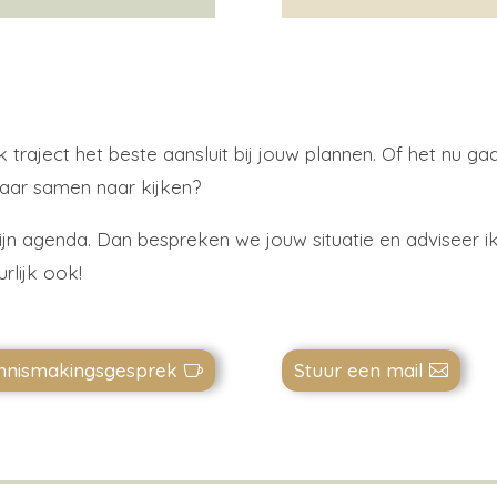
?
lk traject het beste aansluit bij jouw plannen. Of het nu g
daar samen naar kijken?
ijn agenda. Dan bespreken we jouw situatie en adviseer ik j
rlijk ook!
ennismakingsgesprek
Stuur een mail