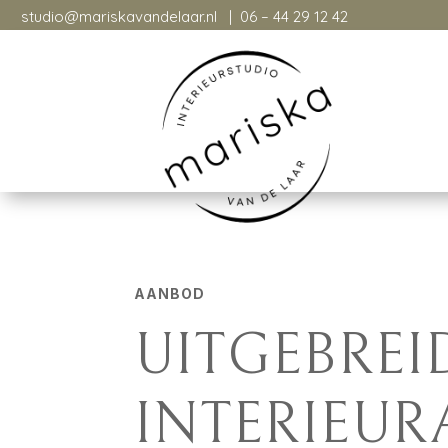
studio@mariskavandelaar.nl
| 06 – 44 29 12 42
studio@mariskavandelaar.nl
| 06-26094760
AANBOD
UITGEBREI
INTERIEUR