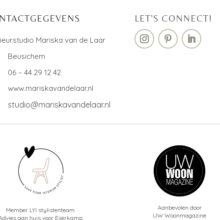
NTACTGEGEVENS
LET’S CONNECT!
rieurstudio Mariska van de Laar
Beusichem
06 – 44 29 12 42
www.mariskavandelaar.nl
studio@mariskavandelaar.nl
Aanbevolen door
Member LYI stylistenteam
UW Woonmagazine
Advies aan huis voor Eijerkamp