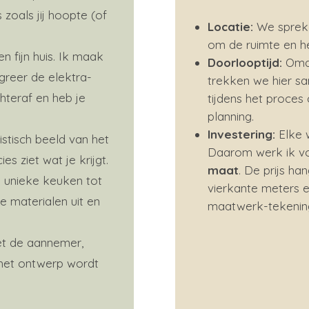
 zoals jij hoopte (of
Locatie:
We spreken
om de ruimte en he
n fijn huis. Ik maak
Doorlooptijd:
Omda
egreer de elektra-
trekken we hier sa
teraf en heb je
tijdens het proces
planning.
Investering:
Elke w
istisch beeld van het
Daarom werk ik vo
es ziet wat je krijgt.
maat
. De prijs ha
 unieke keuken tot
vierkante meters e
e materialen uit en
maatwerk-tekening
et de aannemer,
 het ontwerp wordt