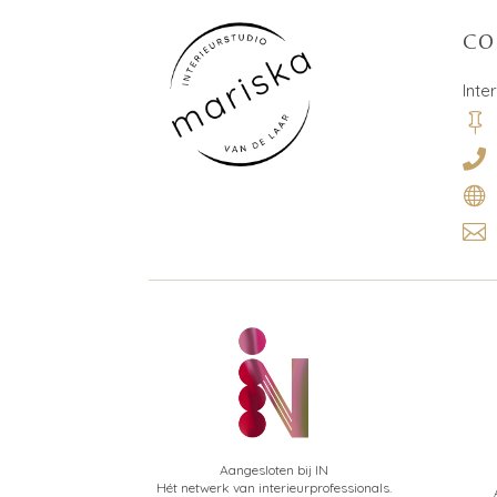
CO
Inte




Aangesloten bij IN
Hét netwerk van interieurprofessionals.