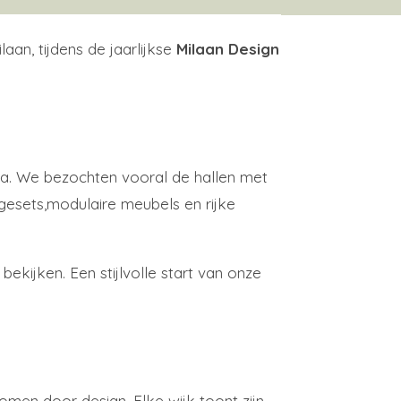
an, tijdens de jaarlijkse
Milaan Design
ra. We bezochten vooral de hallen met
ngesets,modulaire meubels en rijke
kijken. Een stijlvolle start van onze
en door design. Elke wijk toont zijn