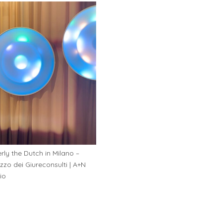
rly the Dutch in Milano –
zzo dei Giureconsulti | A+N
io