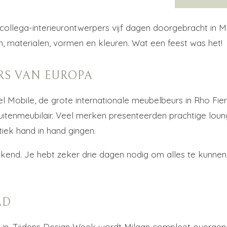
llega-interieurontwerpers vijf dagen doorgebracht in Mila
en, materialen, vormen en kleuren. Wat een feest was het!
RS VAN EUROPA
 Mobile, de grote internationale meubelbeurs in Rho Fie
buitenmeubilair. Veel merken presenteerden prachtige lou
tiek hand in hand gingen.
nd. Je hebt zeker drie dagen nodig om alles te kunnen be
AD
in. Tijdens Design Week wordt Milaan compleet overgenom