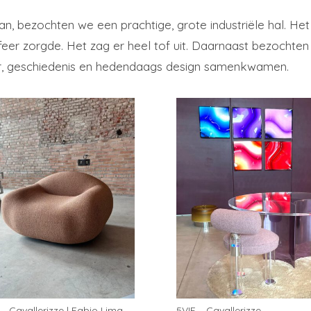
laan, bezochten we een prachtige, grote industriële hal. H
er zorgde. Het zag er heel tof uit. Daarnaast bezochten
uur, geschiedenis en hedendaags design samenkwamen.
 – Cavallerizze | Fabio Lima –
5VIE – Cavallerizze