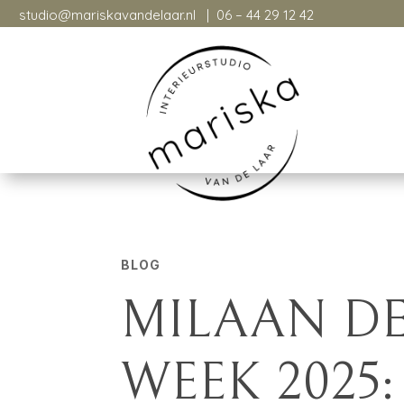
studio@mariskavandelaar.nl
| 06 – 44 29 12 42
studio@mariskavandelaar.nl
| 06-26094760
BLOG
MILAAN D
WEEK 2025: