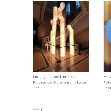
Materly the Dutch in Milano –
Mate
Palazzo dei Giureconsulti | Lucas
Pala
Zito
Stud
5VIE