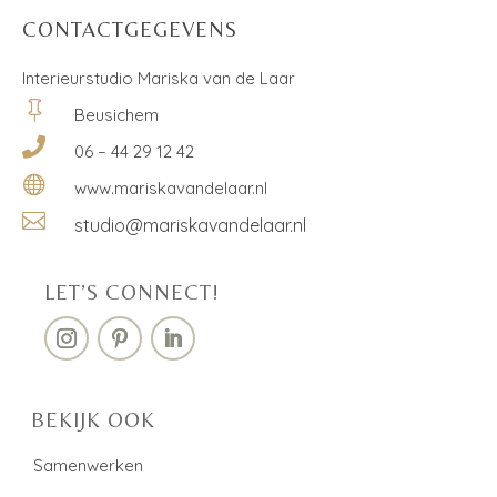
CONTACTGEGEVENS
Interieurstudio Mariska van de Laar

Beusichem

06 – 44 29 12 42

www.mariskavandelaar.nl

studio@mariskavandelaar.nl
LET’S CONNECT!
BEKIJK OOK
Samenwerken