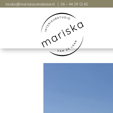
studio@mariskavandelaar.nl
| 06 – 44 29 12 42
studio@mariskavandelaar.nl
| 06-26094760