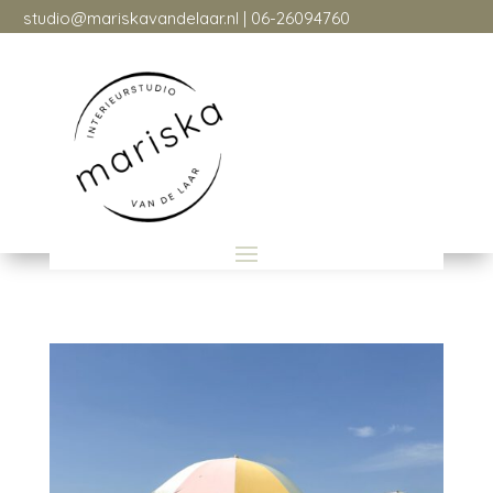
studio@mariskavandelaar.nl
| 06-26094760
studio@mariskavandelaar.nl
| 06-26094760