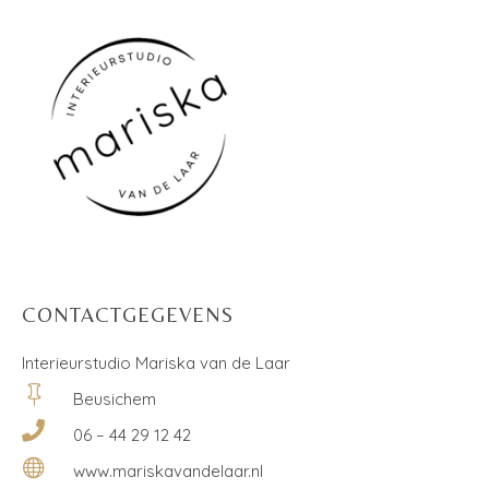
CONTACTGEGEVENS
Interieurstudio Mariska van de Laar

Beusichem

06 – 44 29 12 42

www.mariskavandelaar.nl